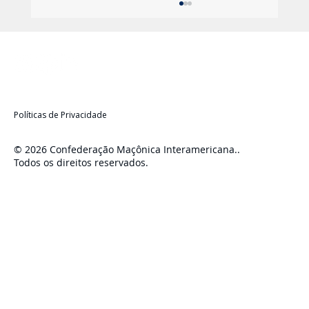
Políticas de Privacidade
© 2026 Confederação Maçônica Interamericana..
Todos os direitos reservados.
Liderança, Estratégia e Futuro: A Zona 4
da CMI Avança Unida